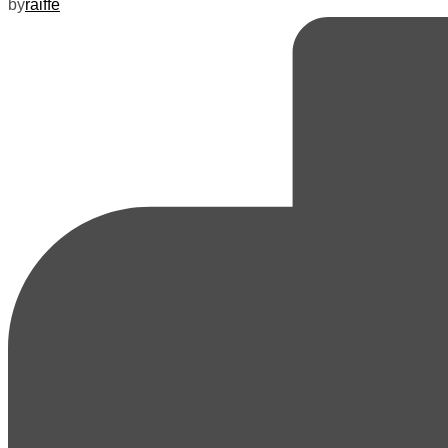
by
raiffe