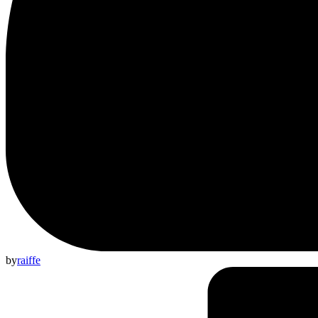
by
raiffe