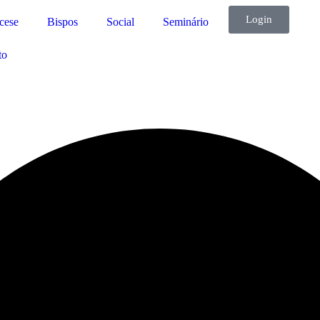
Login
cese
Bispos
Social
Seminário
to