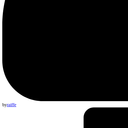
by
raiffe