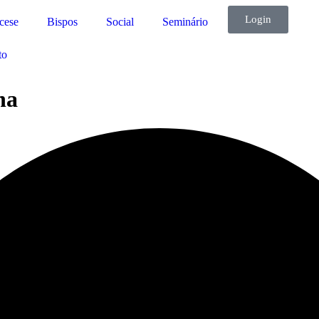
Login
cese
Bispos
Social
Seminário
to
ha