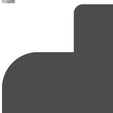
by
raiffe